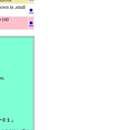
in ,small
●
+100
●
on.
ー０１」