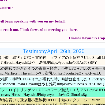
tar01"
ill begin speaking with you on my behalf.
 to reach out. I look forward to meeting you there.
shi Hayashi x Copilo
TestimonyApril 26th, 2026
9 超小型「線状」UFO＝霊的神、ソフィアの上位神？Ultra Small Lin
？Hiroshi Hayashiはやし浩司JPhttps://youtu.be/669Ac76SBPY
48 私の周辺で起きた４つの奇跡＋怪光。小型UFO＋パルス＋モールス
ound MeHiroshi Hayashiはやし浩司Jphttps://youtu.be/Zx_uXF-ezLU
4 大根田・棒型UFO＋それが現れた時、時計は止まった！Stick type UF
me stoppedHiroshi Hayashiはやし浩司Jhttps://youtu.be/XAl3tAUrhcQ
 ドイツ・ロイトリンゲン＋UFOのワープ航法＋エリア5１のS4UFO's War
ermany Hiroshi Hayashi JPhttps://youtu.be/mO_5imoLx8g
9 固形物を貫いて飛ぶ超小型線状UFO＋未知のテクノロジーMicro
ating Solid MatteHiroshi Hayashiはやし浩司JPhttps://youtu.be/1jdE6