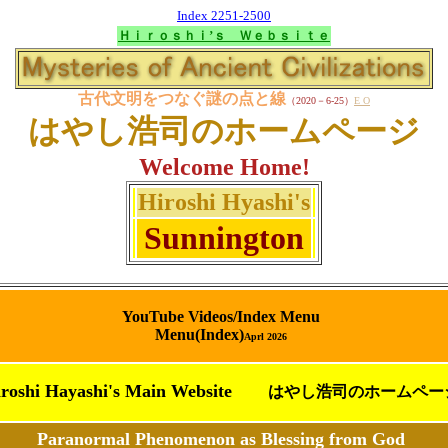
Index 2251-2500
Ｈｉｒｏｓｈｉ’ｓ Ｗｅｂｓｉｔｅ
古代文明をつなぐ謎の点と線
（2020－6-25）
E
O
はやし浩司のホームページ
Welcome Home!
Hiroshi Hyashi's
Sunnington
YouTube Videos/Index Menu
Menu(Index)
Aprl 2026
iroshi Hayashi's Main Website
はやし浩司のホームペ
ー
Paranormal Phenomenon as Blessing from God