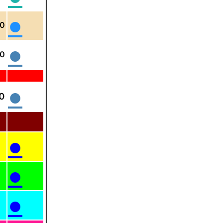
●
０
●
０
●
０
●
●
●