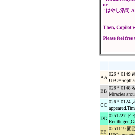
or
"はやし浩司 Ava
Then, Copilot w
Please feel free
Hiro
026＊014
AA
UFO=Sophia
026＊01
BB
Miracles ar
026＊012
CC
appeared,Ti
0251227
DD
Reuilingen,G
025111
EE
UFOs,penetr