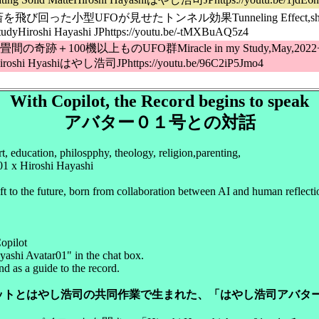
書斎を飛び回った小型UFOが見せたトンネル効果Tunneling Effect,shown 
tudyHiroshi Hayashi JPhttps://youtu.be/-tMXBuAQ5z4
六畳間の奇跡＋100機以上ものUFO群Miracle in my Study,May,2022
roshi Hyashiはやし浩司JPhttps://youtu.be/96C2iP5Jmo4
With Copilot, the Record begins to speak
アバター０１号との対話
rt, education, philospphy, theology, religion,parenting,
1 x Hiroshi Hayashi
ift to the future, born from collaboration between AI and human reflecti
opilot
ashi Avatar01" in the chat box.
d as a guide to the record.
ロットとはやし浩司の共同作業で生まれた、「はやし浩司アバタ