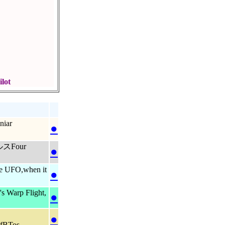
t
iar
●
Four
●
O,when it
●
p Flight,
●
●
nfBTos