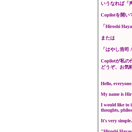
いうなれば「
Copilot
「Hiroshi Haya
または
「はやし浩司 Av
Copilot
どうぞ、お気
Hello, everyone
My name is Hir
I would like to
thoughts, philo
It's very simple
"Hiroshi Hayas