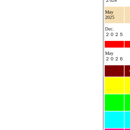
２024
May
2025
Dec.
２０２５
May
２０２６