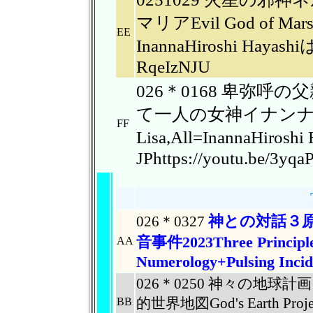
マリアEvil God of Mars,N
EE
InannaHiroshi Hayash
RqeIzNJU
026＊0168 卑弥
て一人の女神イナンナHimiko
FF
Lisa,All=InannaHiro
JPhttps://youtu.be/3yq
神との対話３
026＊0327
音事件2023Three Principle
AA
Numerology+Pulsing Incidh
026＊0250 神々の地球
的世界地図God's Earth Proj
BB