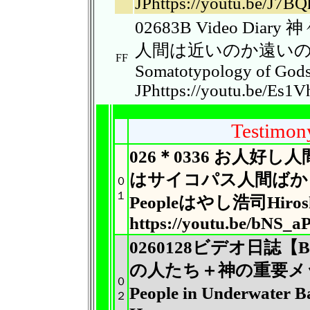
JPhttps://youtu.be/J7
02683B Video D
人間は近いのか遠い
FF
Somatotypology of Gods
JPhttps://youtu.be/Es1
Testimon
026＊0336 お人好
はサイコパ
ス人間ばかり？O
０
１
Peopleはやし浩司
Hiros
https://youtu.be/bNS_
0260128ビデオ日誌
の人たち＋
神の重要メ
０
People in Underwater
B
２