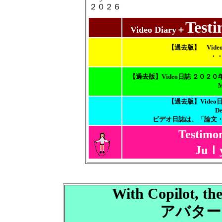
２０２６
Test
Video Diary＋
【過去版】 Vid
・・・
【過去版】Video日誌 ２０
May 
【過去版】Vide
Dec.
ビデオ日誌は、「論文・Ｂ
Testimo
Juｌ
With Copilot, th
アバター