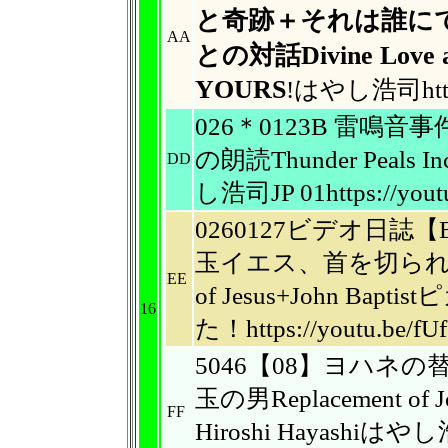
と奇跡＋そ
れは誰に
AA
との対話Divine
Love 
YOURS
!はやし浩司https:
026＊0123B 雷鳴
の朗読Thunder Peals Inc
DD
し浩司JP 01https://yout
0260127ビデオ日
玉イエス、首を切られたヨ
EE
of Jesus+John B
16
た！https://youtu.be/fU
5046【08】ヨハネ
玉の男Replacement of Jo
FF
Hiroshi Hayashiはやし浩