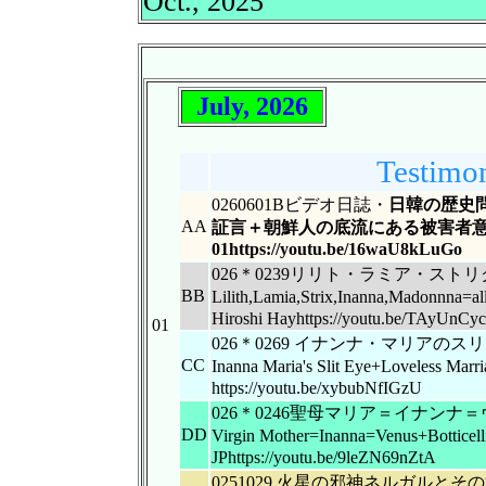
Oct., 2025
July, 2026
Testimon
0260601Bビデオ日誌・
日韓の歴史問
AA
証言＋朝鮮人の底流にある被害者意
01https://youtu.be/16waU8kLuGo
026＊0239リリト・ラミア・ス
BB
Lilith,Lamia,Strix,Inanna,Madonnn
Hiroshi Hayhttps://youtu.be/TAyUnCy
01
026＊0269 イナンナ・マリア
CC
Inanna Maria's Slit Eye+Loveless M
https://youtu.be/xybubNfIGzU
026＊0246聖母マリア＝イナン
DD
Virgin Mother=Inanna=Venus+Botti
JPhttps://youtu.be/9leZN69nZtA
0251029 火星の邪神ネルガルとその娘のイナ