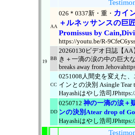
Testimon
カイ
026＊0337新・重・
＋ルネッサンスの巨
AA
Promissus by Cain,Div
https://youtu.be/R-9CfeC6ys
20260130ビデオ日誌
き＋一滴の涙の中の巨大な謎When G
BB
19
breaks away from Jehovahtt
0251008人間史を変え
インとの決別 Asingle Tear that
CC
Hayashiはやし浩司JPhttps://
神の一滴の涙＋
0250712
ンの決別Atear drop of God
DD
Hayashiはやし浩司JPhttps://y
Testimon