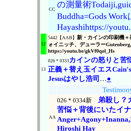
の測量術Todaiji,guid
CC
Buddha=Gods Wo
Hayashihttps://you
新・カインの印刷機＋
5442【AAB】
12
ォイニッチ、デューラーGutenberg,Le
https://youtu.be/gkVf0qol_Hs
カインの怒りと苦
026＊0333
正義＋替え玉イエスCain's A
13
Jesusはやし浩司
…
●
Testimon
弟殺し？
026＊0334新
苦悩＋背後にいたイ
AA
Anger+Agony+Inanna,N
Hiroshi Hay