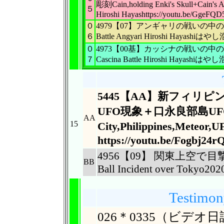
彫刻Cain,holding Enki's Skull+Cain's
５
Hiroshi Hayashttps://youtu.be/GgeFQ
０
4979【07】アンギャリの戦いの中のカインの
６
Battle Angyari Hiroshi Hayashiはやし
０
4973【00基】カッシナの戦いの中のカインの苦
７
Cascina Battle Hiroshi Hayashiはやし
5445【AA】新フィリ
UFO現象＋口永良部島UFO20
AA
15
City,
Philippines,Mete
https://youtu.be/Fogbj24r
4956【09】 関東上空で
BB
Ball Incident over Tokyo202
Testimon
026＊0335（ビデオ