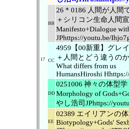
26＊0186 人間が
＋シリコン生命人間宣言
BB
Manifesto+Dialogue wi
JPhttps://youtu.be/Ihjo
4959【00新重】グ
＋人間とどう違うのかGrey＝S
17
CC
What differs from us
HumansHiroshi Hhttps:
0251006 神々の
Morphology of Gods+God
DD
やし浩司JPhttps://youtu.
02389 エイリアン
Biotypology+Gods' Sexb
EE