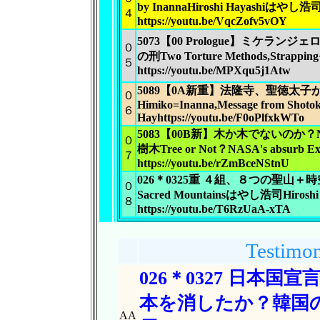
by InannaHiroshi Hayashiはやし浩
４
https://youtu.be/VqcZofv5vOY
5073【00 Prologue】ミケラ
０
の刑Two Torture Methods,Strapping
５
https://youtu.be/MPXqu5j1Atw
5089【0A新重】法隆寺、聖徳太
０
Himiko=Inanna,Message from Shotok
６
Hayhttps://youtu.be/F0oPlfxkWTo
5083【00B新】木か木でないのか
０
樹木Tree or Not？NASA's absurb
Ex
７
https://youtu.be/rZmBceNStnU
026＊0325重 ４組、８つの聖山
０
Sacred Mountainsはやし浩司Hirosh
８
https://youtu.be/T6RzUaA-xTA
Testimon
026＊0327 日本
本を消したか？韓国
AA