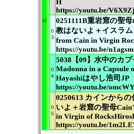
H
https://youtu.be/V6X
0251111B重岩窟
18
教はないよ
＋イスラム、
０
３
from Cain in Virgin Ro
https://youtu.be/n1ags
5038【09】水中の
Madonna in
a Capsule 
０
４
Hayashiはやし浩司JP
https://youtu.be/omc
0250613 カイン
いよ＋岩窟
の聖母Cain's 
０
５
in Virgin of
RocksHiros
https://youtu.be/1m2L