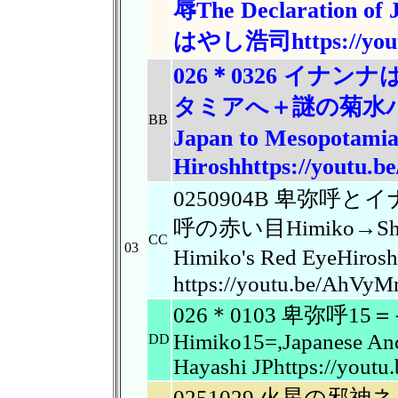
辱The
Declaration of
はやし
浩司https://yo
026＊0326 イナ
タミ
アへ＋謎の菊水パンティ
BB
Japan
to Mesopota
Hiroshhttps://
youtu.b
0250904B 卑弥
呼の赤い目Himiko→Shoto
CC
03
Himiko's Red EyeHiro
https://youtu.be/AhV
026＊0103 卑弥呼1
Himiko15=,Japanese An
DD
Hayashi JPhttps://yout
0251029 火星の