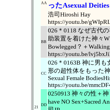
AA
ったAsexual Deities 
浩司Hiroshi Hay
https://youtu.be/gWIp
026＊0118 なぜ
助装置を着けた神々Why anc
BB
Bowlegged？＋Walking
https://youtu.be/lvj5bx
026＊0163B 神
形の超性体をもった神々+神
CC
Sexual Female BodiesHi
https://youtu.be/mmc
0250913 神々の性
have NO Sex+Sacred 
DD
21
司JP