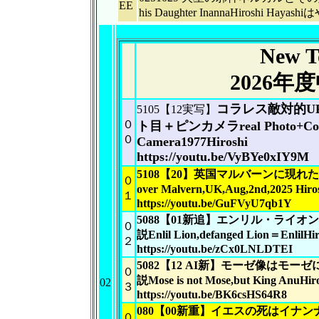
EE
his Daughter InannaHiroshi Hayash
New To
2026
コラレス敵対的U
5105【12実写】
０
ト目＋ピンカメラreal Photo+Col
０
Camera1977Hiroshi
https://youtu.be/VyBYe0xIY9M
5108【20】英国マルバーンに現れ
０
over Malvern,UK,Aug,2nd,2025 Hiro
１
https://youtu.be/GuFVyU7qb1Y
5088【01新追】エンリル・ライ
０
説Enlil Lion,defanged Lion＝EnlilHi
２
https://youtu.be/zCx0LNLDTEI
5082【12 AI新】モーゼ像はモ
０
説Mose is not Mose,but King AnuHir
02
３
https://youtu.be/BK6csHS64R8
080【00新重】イエスの死はイナン
０