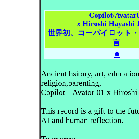
Copilot/Avatar
x Hiroshi Hayashi 
世界初、コーパイロット
言
●
Ancient hsitory, art, educatio
religion,parenting,
Copilot Avator 01 x Hiroshi
This record is a gift to the f
AI and human reflection.
To access: