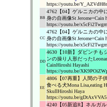
https://youtu.be/Y_AZVdH8r
4762【04】ゲルニカ
身の自画像St Jerome=Cain hims
BB
https://youtu.be/x5cFi2Twg
4762【04】ゲルニカ
身の自画像St Jerome=Cain hims
CC
https://youtu.be/x5cFi2Twg
4630【10新】ダビン
ンの操り人形だったLeonardo=Sig
DD
CainHiroshi Hayashi
https://youtu.be/XK9POiZ
4806【07再重】人間の
食べる犬Mona Lisa,eating Hum
EE
SkullHiroshi Haya
https://youtu.be/gDtAxVVA
4240【05新追R】ネ