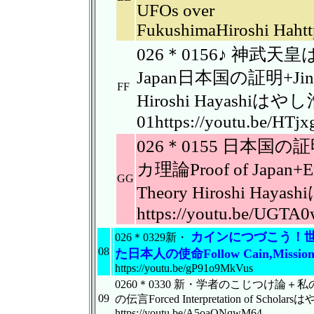
UFOs over
FukushimaHiroshi Haht
026＊0156♪ 神武天
Japan日本国の証明+Jinmu 
FF
Hiroshi Hayashiはや
01https://youtu.be/H
026＊0155 日本
カ理論Proof of Japan+Em
GG
Theory Hiroshi Hay
https://youtu.be/UGTA
カインにつづこう！
026＊0329新・
08
た日本人の使命Follow Cain,Missio
https://youtu.be/gP91o9MkVus
0260＊0330 新・学者のこじつけ
09
の伝言Forced Interpretation of Scholar
https://youtu.be/A5oaONqwM64