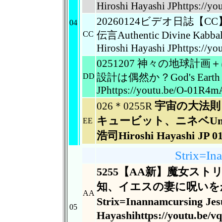
Hiroshi Hayashi JPhttps://y
20260124ビデオ日誌
04
伝言Authentic Divine Kab
CC
Hiroshi Hayashi JPhttps://
0251207 神々の地球
設計は偶然か？God's Earth Proj
DD
JPhttps://youtu.be/O-01R4
宇宙の大法則
026＊0255R
キュービット、ニネベUniversl
EE
浩司Hiroshi Hayashi JP 01h
Strix=In
5255【AA新】魔女ス
知、イエスの妻に呪いを
AA
Strix=
Inannamcursing J
05
Hayashihttps://youtu.be