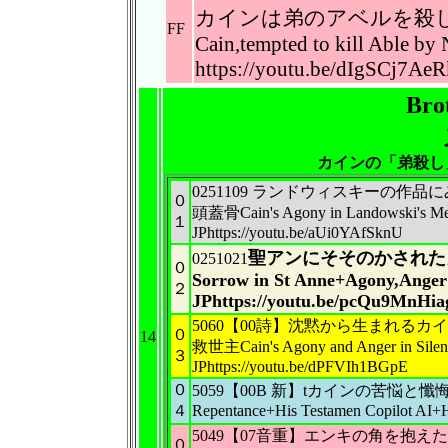
カインは弟のアベルを殺
FF
Cain,tempted to kill Able by
https://youtu.be/dIgSCj7AeR
Bro
カインの「弟殺し
0251109 ランドウィスキーの
０
頭蓋骨Cain's Agony in Landowski's Mes
１
JPhttps://youtu.be/aUi0YAfSknU
聖アンにそそのかされた
0251021
０
Sorrow in St Anne+Agony,Ange
２
JPhttps://youtu.be/pcQu9MnHia
5060【00詩】沈黙から生まれる
０
14
救世主Cain's Agony and Anger in Si
３
JPhttps://youtu.be/dPFVIh1BGpE
０
5059【00B 新】tカインの苦悩と懺悔＋
４
Repentance+His Testamen Copilot AI+
5049【07音重】エンキの角を抱
０