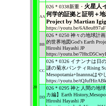
火星人
026＊0338新重・
何学的証拠と証明＋地
AA
Project by Martian Igig
https://youtu.be/6A8eu897a
026＊0250 神々の地球
的世界地図God's Earth Proj
BB
Hiroshi Hayashi JP
https://youtu.be/7HtcD5Cwy
026＊0326 イナンナ
謎の菊水パンティRising Sum En
CC
Mesopotamia+Inannnaは
https://youtu.be/tQJufHirAB
20
026＊0295 神と人間
カ編】Earth History,Meso
DD
Hiroshi Hayashi JP