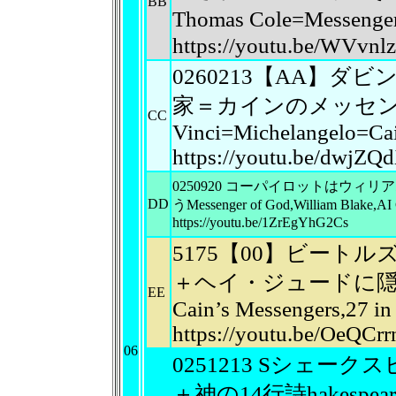
BB
Thomas Cole=Messen
https://youtu.be/WVv
0260213【AA】
家＝カインのメッセン
CC
Vinci=Michelangelo=Cai
https://youtu.be/dwjZ
0250920 コーパイロットはウ
DD
うMessenger of God,William Blake,AI 
https://youtu.be/1ZrEgYhG2Cs
5175【00】ビート
＋ヘイ・ジュードに隠さ
EE
Cain’s Messengers,27 in
https://youtu.be/OeQCrr
06
0251213 Sシェ
＋神の14行詩hakespeare as