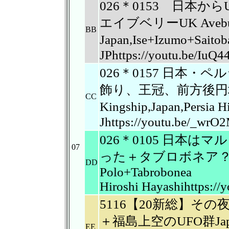
026＊0153 日本
エイブベリーUK Avebury
BB
Japan,Ise+Izumo+Sait
JPhttps://youtu.be/Iu
026＊0157 日本
飾り、王冠、前方後円墳Ribb
CC
Kingship,Japan,Persi
Jhttps://youtu.be/_wr
026＊0105 日本は
07
った＋タブロボネア？Japan 
DD
Polo+Tabrobonea
Hiroshi Hayashihttps:/
5116【20新総】そ
＋福島上空のUFO群Japan wa
EE