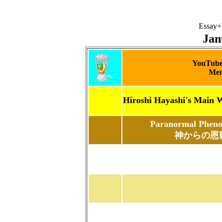
Essay+
Jan
YouTube
Men
Hiroshi Hayashi's Ma
Paranormal Pheno
神からの恩