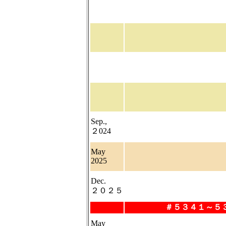
Sep.,
２024
May
2025
Dec.
２０２５
＃５３４１～５
May