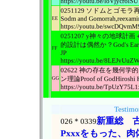
https://youtu.be/loVjycrolSU
0251129 ソドムとゴ
Sodm and Gomorrah,reexami
EE
https://youtu.be/swcDQvmM
0251207 y神々の地
的設計は偶然か？God's Earth Pr
FF
JP
https://youtu.be/8LEJvUu
02622 神の存在を幾何
ン理論Proof of GodHiroshi H
GG
https://youtu.be/TpUzY75L
Testimo
新重総 
026＊0339
Pxxxをもった、