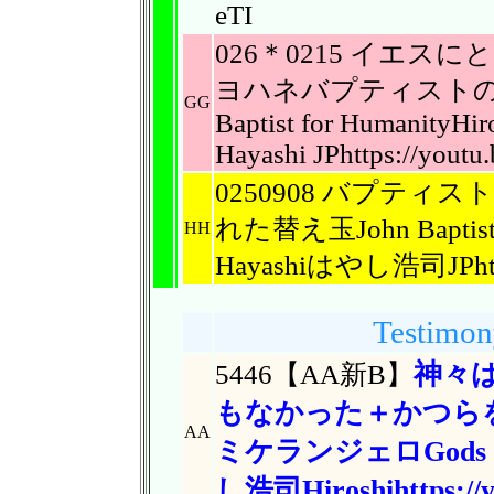
eTI
026＊0215 イエ
ヨハネバプティストのヨ
GG
Baptist for HumanityHir
Hayashi JPhttps://you
0250908 バプテ
れた替え玉John Baptist,b
HH
Hayashiはやし浩司JPhttps
Testimon
神々
5446【AA新B】
もなかっ
た＋かつら
AA
ミケランジェロ
Gods
し浩司
Hiroshihttps:/